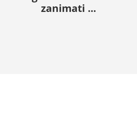
zanimati ...
Dodaj u košaricu
Dodaj u košaricu
Čaša za vodu Mythos za više životne energije (zlatni cvijet
Karafa Aladin s bijelim cvij
14.50
€
71.00
€