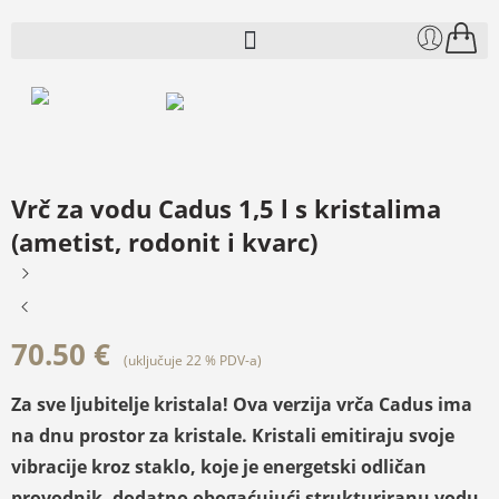
Vrč za vodu Cadus 1,5 l s kristalima
(ametist, rodonit i kvarc)
70.50
€
(uključuje 22 % PDV-a)
Za sve ljubitelje kristala! Ova verzija vrča Cadus ima
na dnu prostor za kristale. Kristali emitiraju svoje
vibracije kroz staklo, koje je energetski odličan
provodnik, dodatno obogaćujući strukturiranu vodu.