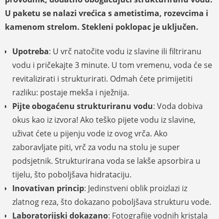
U paketu se nalazi vrećica s ametistima, rozevcima i
kamenom strelom. Stekleni poklopac je uključen.
Upotreba
: U vrč natočite vodu iz slavine ili filtriranu
vodu i pričekajte 3 minute. U tom vremenu, voda će se
revitalizirati i strukturirati. Odmah ćete primijetiti
razliku: postaje mekša i nježnija.
Pijte obogaćenu strukturiranu vodu
: Voda dobiva
okus kao iz izvora! Ako teško pijete vodu iz slavine,
uživat ćete u pijenju vode iz ovog vrča. Ako
zaboravljate piti, vrč za vodu na stolu je super
podsjetnik. Strukturirana voda se lakše apsorbira u
tijelu, što poboljšava hidrataciju.
Inovativan princip
: Jedinstveni oblik proizlazi iz
zlatnog reza, što dokazano poboljšava strukturu vode.
Laboratorijski dokazano
: Fotografije vodnih kristala