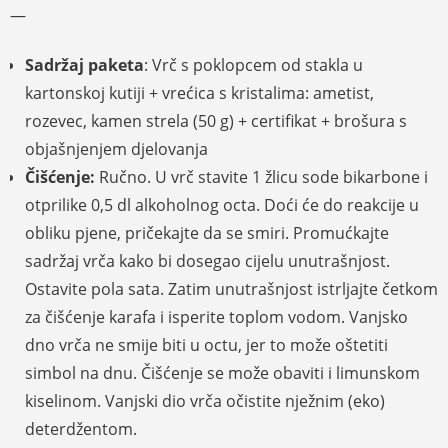
—
Sadržaj paketa
: Vrč s poklopcem od stakla u
kartonskoj kutiji + vrećica s kristalima: ametist,
rozevec, kamen strela (50 g) + certifikat + brošura s
objašnjenjem djelovanja
Čišćenje:
Ručno. U vrč stavite 1 žlicu sode bikarbone i
otprilike 0,5 dl alkoholnog octa. Doći će do reakcije u
obliku pjene, pričekajte da se smiri. Promućkajte
sadržaj vrča kako bi dosegao cijelu unutrašnjost.
Ostavite pola sata. Zatim unutrašnjost istrljajte četkom
za čišćenje karafa i isperite toplom vodom. Vanjsko
dno vrča ne smije biti u octu, jer to može oštetiti
simbol na dnu. Čišćenje se može obaviti i limunskom
kiselinom. Vanjski dio vrča očistite nježnim (eko)
deterdžentom.