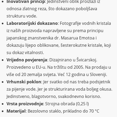
Inovativan princip
: Jedinstveni oblik proizlazi iz
odnosa zlatnog reza, što dokazano poboljšava
strukturu vode.
Laboratorijski dokazano
: Fotografije vodnih kristala
iz naših proizvoda napravljene su prema principu
japanskog znanstvenika dr. Masarua Emotoa i
dokazuju lijepo oblikovane, šesterokutne kristale, koji
su dokaz vitalnosti.
Vrijedno povjerenja
: Dizajnirano u Švicarskoj.
Proizvedeno u EU-u. Na tržištu od 2005. Na prodaju u
više od 20 zemalja svijeta. Već 12 godina u Sloveniji.
Vrhunski poklon
: Jer svatko od nas treba podsjetnik
za pijenje vode. Jer je strukturirana voda boljeg okusa.
Jedinstveno, blagotvorno, svakodnevno korisno.
Vrsta proizvodnje
: Strojna obrada (0,25 l)
Materijal
: Bezolovno staklo, prikladno do 70 °C