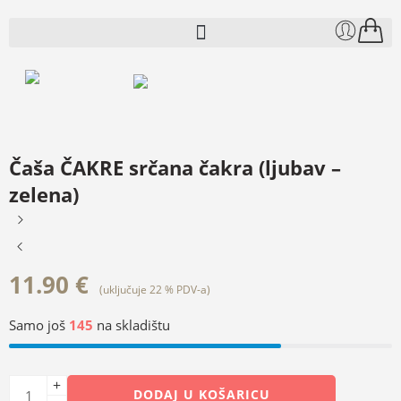
Čaša ČAKRE srčana čakra (ljubav –
zelena)
11.90
€
(uključuje 22 % PDV-a)
Samo još
145
na skladištu
DODAJ U KOŠARICU