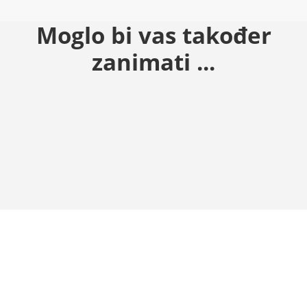
Moglo bi vas također
zanimati ...
Dodaj u košaricu
Dodaj u košaricu
Čaša za vodu Mythos za više optimizma (veseli cvijet živo
Čaša za vodu Mythos za više p
11.90
€
11.90
€