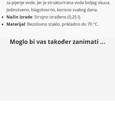
za pijenje vode. Jer je strukturirana voda boljeg okusa.
Jedinstveno, blagotvorno, korisno svakog dana.
Način izrade
: Strojno izrađeno (0,25 l).
Materijal
: Bezolovno staklo, prikladno do 70 °C.
Moglo bi vas također zanimati ...
DODAJ U KOŠARICU
DODAJ U KOŠARICU
Boca za vodu Lagoena 0,5 l
Karafa Aladin sa šarenim cv
34.00
€
71.00
€