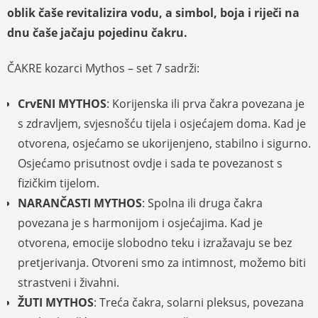
oblik čaše revitalizira vodu, a simbol, boja i riječi na
dnu čaše jačaju pojedinu čakru.
ČAKRE kozarci Mythos – set 7 sadrži:
CrvENI MYTHOS
: Korijenska ili prva čakra povezana je
s zdravljem, svjesnošću tijela i osjećajem doma. Kad je
otvorena, osjećamo se ukorijenjeno, stabilno i sigurno.
Osjećamo prisutnost ovdje i sada te povezanost s
fizičkim tijelom.
NARANČASTI MYTHOS
: Spolna ili druga čakra
povezana je s harmonijom i osjećajima. Kad je
otvorena, emocije slobodno teku i izražavaju se bez
pretjerivanja. Otvoreni smo za intimnost, možemo biti
strastveni i živahni.
ŽUTI MYTHOS
: Treća čakra, solarni pleksus, povezana