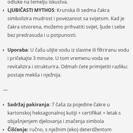
odluke na temelju iskustva.
LJUBIČASTI MYTHOS
: Krunska ili sedma čakra
simbolizira mudrost i povezanost sa svijetom. Kad je
čakra otvorena, možemo prihvatiti svijet, ljude i sebe
bez predrasuda i u potpunosti.
Uporaba
: U čašu ulijte vodu iz slavine ili filtriranu vodu
i pričekajte 3 minute. U tom vremenu voda se
revitalizira i strukturira. Odmah ćete primijetiti razliku:
postaje mekša i nježnija.
—
Sadržaj pakiranja
: 7 čaša za pojedine čakre u
kartonskoj heksagonalnoj kutiji + certifikat + letak s
objašnjenjem djelovanja i značenja simbola
Čišćenje:
ručno, s nježnim (eko) deterdžentom