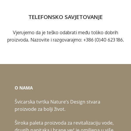
TELEFONSKO SAVJETOVANJE
Vjerujemo da je teško odabrati među toliko dobrih
proizvoda. Nazovite i razgovarajmo:
+386 (0)40 623 186
.
O NAMA
Švicarska tvrtka Nature’s Design stvara
proizvode za bolji život.
Široka paleta proizvoda za revitalizaciju vode,
drugih napitaka i hrane već je omiljena u više