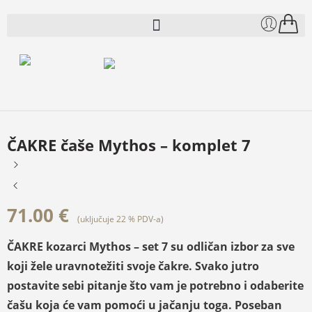
ČAKRE čaše Mythos – komplet 7
71.00
€
(uključuje 22 % PDV-a)
ČAKRE kozarci Mythos – set 7 su odličan izbor za sve
koji žele uravnotežiti svoje čakre. Svako jutro
postavite sebi pitanje što vam je potrebno i odaberite
čašu koja će vam pomoći u jačanju toga. Poseban