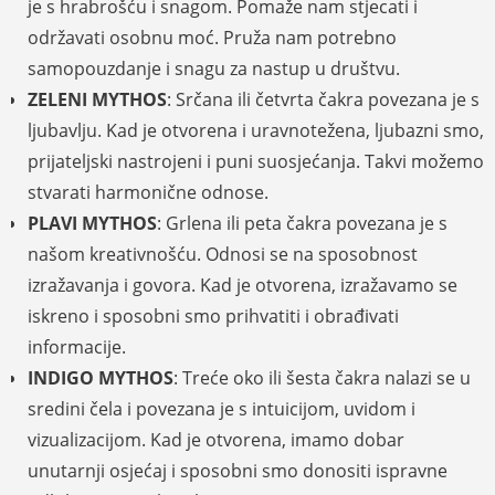
je s hrabrošću i snagom. Pomaže nam stjecati i
održavati osobnu moć. Pruža nam potrebno
samopouzdanje i snagu za nastup u društvu.
ZELENI MYTHOS
: Srčana ili četvrta čakra povezana je s
ljubavlju. Kad je otvorena i uravnotežena, ljubazni smo,
prijateljski nastrojeni i puni suosjećanja. Takvi možemo
stvarati harmonične odnose.
PLAVI MYTHOS
: Grlena ili peta čakra povezana je s
našom kreativnošću. Odnosi se na sposobnost
izražavanja i govora. Kad je otvorena, izražavamo se
iskreno i sposobni smo prihvatiti i obrađivati
informacije.
INDIGO MYTHOS
: Treće oko ili šesta čakra nalazi se u
sredini čela i povezana je s intuicijom, uvidom i
vizualizacijom. Kad je otvorena, imamo dobar
unutarnji osjećaj i sposobni smo donositi ispravne